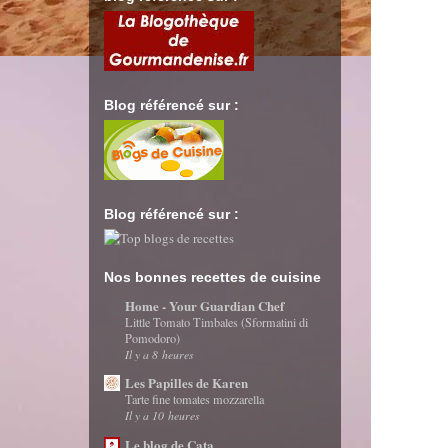
Blog référencé sur :
Blog référencé sur :
Nos bonnes recettes de cuisine
Home - Your Guardian Chef
Little Tomato Timbales (Sformatini di
Pomodoro)
Il y a 8 heures
Les Papilles de Karen
Tarte fine tomates mozzarella
Il y a 10 heures
Le blog de Cata