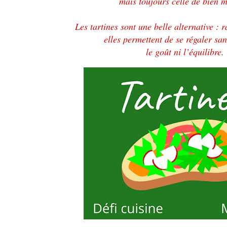
mais toujours celle de bien 
Les tartines sont une belle alternative : 
elles permettent de se régaler san
le goût ni l’équilibre.