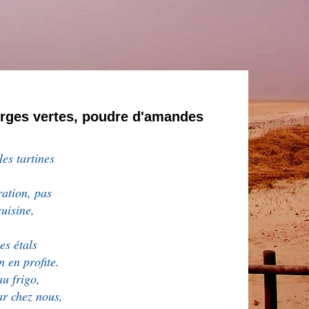
erges vertes, poudre d'amandes
les tartines
iration, pas
uisine,
les étals
n en profite.
au frigo,
ar chez nous,