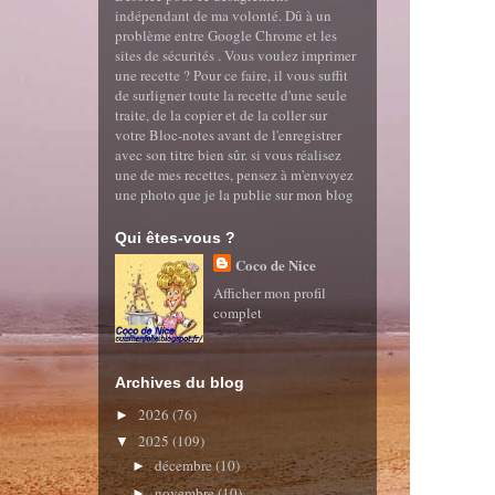
indépendant de ma volonté. Dû à un
problème entre Google Chrome et les
sites de sécurités . Vous voulez imprimer
une recette ? Pour ce faire, il vous suffit
de surligner toute la recette d'une seule
traite, de la copier et de la coller sur
votre Bloc-notes avant de l'enregistrer
avec son titre bien sûr. si vous réalisez
une de mes recettes, pensez à m'envoyez
une photo que je la publie sur mon blog
Qui êtes-vous ?
Coco de Nice
Afficher mon profil
complet
Archives du blog
2026
(76)
►
2025
(109)
▼
décembre
(10)
►
novembre
(10)
►