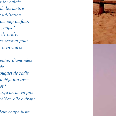
t je voulais
 de les mettre
 utilisation
beaucoup au four,
 , oups !
t de brûlé,
lles servent pour
s bien cuites
 entier d'amandes
iée
bouquet de radis
ai déjà fait avec
pot !
puisqu'on ne va pas
oêlées, elle cuiront
 leur coupe juste