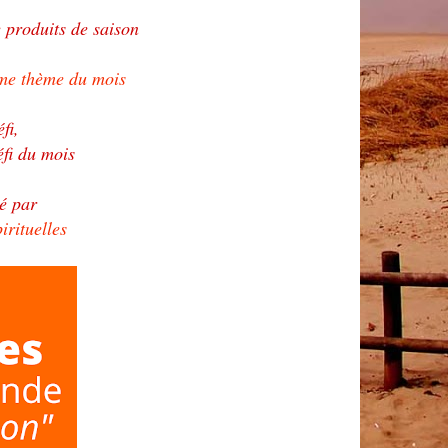
 produits de saison
me thème du mois
éfi,
éfi du mois
sé par
irituelles