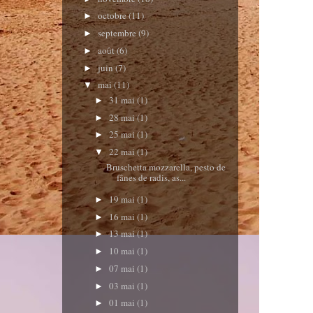
octobre
(11)
►
septembre
(9)
►
août
(6)
►
juin
(7)
►
mai
(11)
▼
31 mai
(1)
►
28 mai
(1)
►
25 mai
(1)
►
22 mai
(1)
▼
Bruschetta mozzarella, pesto de
fânes de radis, as...
19 mai
(1)
►
16 mai
(1)
►
13 mai
(1)
►
10 mai
(1)
►
07 mai
(1)
►
03 mai
(1)
►
01 mai
(1)
►