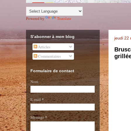
Powered by
Translate
S’abonner à mon blog
jeudi 22
Articles
Brusc
grill
Commentaires
Formulaire de contact
Nom
*
E-mail
*
Message