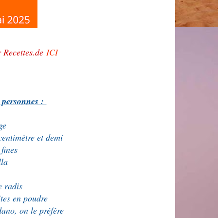
ur Recettes.de
ICI
4 personnes :
rge
centimètre et demi
 fines
lla
e radis
ites en poudre
ano, on le préfère